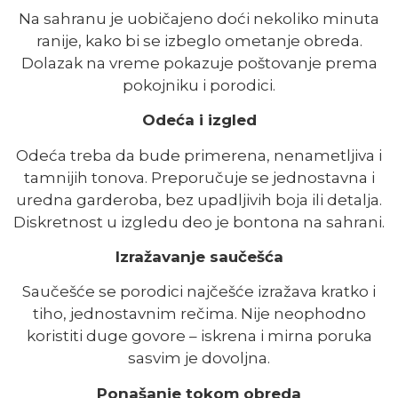
Na sahranu je uobičajeno doći nekoliko minuta
ranije, kako bi se izbeglo ometanje obreda.
Dolazak na vreme pokazuje poštovanje prema
pokojniku i porodici.
Odeća i izgled
Odeća treba da bude primerena, nenametljiva i
tamnijih tonova. Preporučuje se jednostavna i
uredna garderoba, bez upadljivih boja ili detalja.
Diskretnost u izgledu deo je bontona na sahrani.
Izražavanje saučešća
Saučešće se porodici najčešće izražava kratko i
tiho, jednostavnim rečima. Nije neophodno
koristiti duge govore – iskrena i mirna poruka
sasvim je dovoljna.
Ponašanje tokom obreda