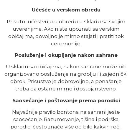
Učešće u verskom obredu
Prisutni učestvuju u obredu u skladu sa svojim
uverenjima. Ako niste upoznati sa verskim
običajima, dovoljno je mirno stajati i pratiti tok
ceremonije.
Posluženje i okupljanje nakon sahrane
U skladu sa običajima, nakon sahrane može biti
organizovano posluženje na groblju ili zajednički
obrok. Prisustvo je dobrovoljno, a ponašanje
treba da ostane mirno i dostojanstveno.
Saosećanje i poštovanje prema porodici
Najvažnije pravilo bontona na sahrani jeste
saosećanje. Razumevanje, tišina i podrška
porodici često znače više od bilo kakvih reči.