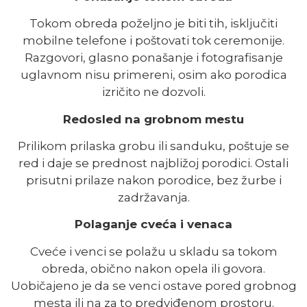
Tokom obreda poželjno je biti tih, isključiti
mobilne telefone i poštovati tok ceremonije.
Razgovori, glasno ponašanje i fotografisanje
uglavnom nisu primereni, osim ako porodica
izričito ne dozvoli.
Redosled na grobnom mestu
Prilikom prilaska grobu ili sanduku, poštuje se
red i daje se prednost najbližoj porodici. Ostali
prisutni prilaze nakon porodice, bez žurbe i
zadržavanja.
Polaganje cveća i venaca
Cveće i venci se polažu u skladu sa tokom
obreda, obično nakon opela ili govora.
Uobičajeno je da se venci ostave pored grobnog
mesta ili na za to predviđenom prostoru.