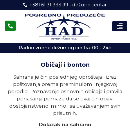
+381 61 31 333 99 - dežurni centar
Radno vreme dežurnog centra: 00 - 24h
Običaji i bonton
Sahrana je čin poslednjeg oproštaja i izraz
poštovanja prema preminulom i njegovoj
porodici. Poznavanje osnovnih običaja i pravila
ponašanja pomaže da se ovaj čin obavi
dostojanstveno, mirno i sa uvažavanjem svih
prisutnih.
Dolazak na sahranu